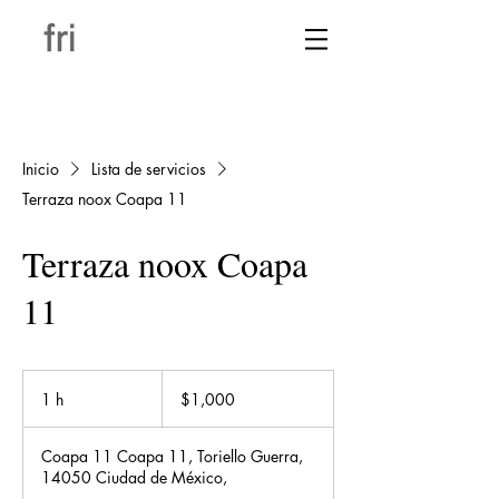
Inicio
Lista de servicios
Terraza noox Coapa 11
Terraza noox Coapa
11
1,000
pesos
1 h
1
$1,000
mexicanos
Coapa 11 Coapa 11, Toriello Guerra,
14050 Ciudad de México,